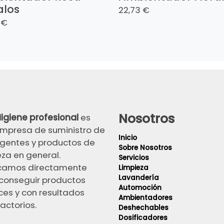
alos
22,73 €
 €
Nosotros
igiene profesional
es
mpresa de suministro de
Inicio
gentes y productos de
Sobre Nosotros
eza en general.
Servicios
camos directamente
Limpieza
Lavandería
conseguir productos
Automoción
ces y con resultados
Ambientadores
actorios.
Deshechables
Dosificadores