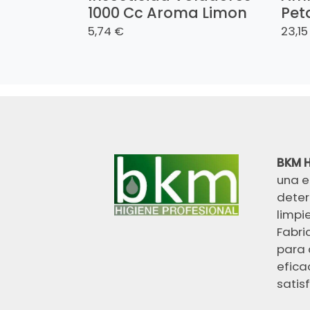
1000 Cc Aroma Limon
Pet
5,74 €
23,15
BKM H
una e
deter
limpi
Fabri
para 
efica
satisf