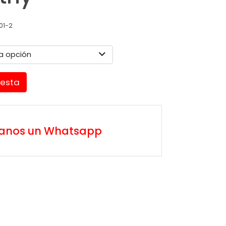
01-2
a opción
cesta
íanos un Whatsapp