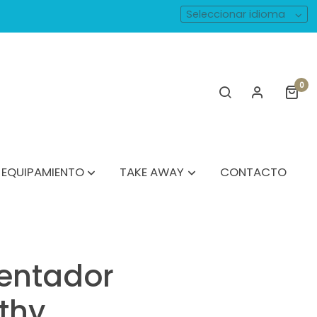
Seleccionar idioma
0
EQUIPAMIENTO
TAKE AWAY
CONTACTO
entador
ithy