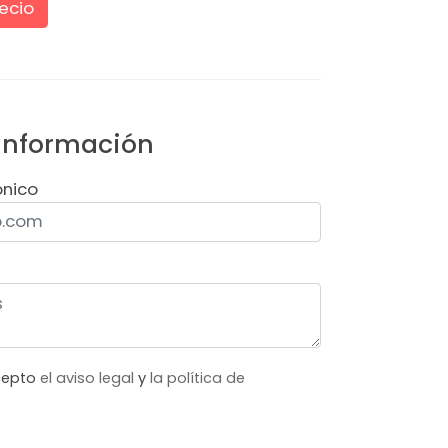
ecio
 información
ónico
acepto
el aviso legal
y
la política de