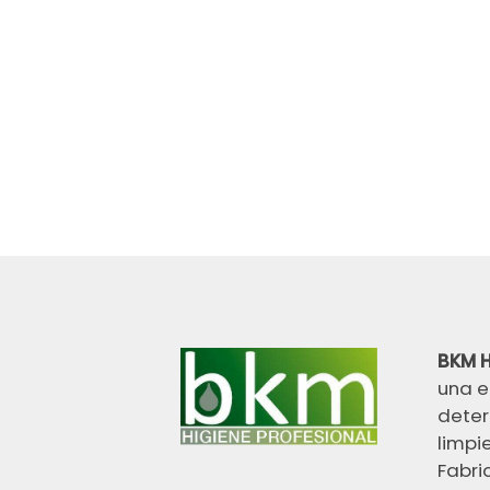
BKM H
una e
deter
limpi
Fabri