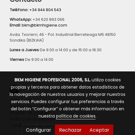
Teléfono:
+34 944 804 543
WhatsApp:
+34 620 893 066
Email:
bkm@bkmhigiene.com
Avda. Txorierri, 46 - Pol. Industrial Berreteaga M5 48150
Sondika (BIZKAIA)
Lunes a Jueves
De 9:00 a 14:00 y de 15:00 a 18:30
Viernes
De 9:00 a 14:00
BKM HIGIENE PROFESIONAL 2006, S.L.
utiliza cookies
propias y terceros para obtener datos estadísticos de
la navegación de nuestros usuarios y mejorar nuestros
Aviso legal
servicios. Puedes configurar tus preferencias a través
Política de cookies
del botón “Configurar” o obtener más información en
Gestión de cookies
nuestra
política de cookies
.
Política de privacidad
Condiciones de compra
Configurar
Rechazar
Aceptar