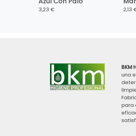
Azul Con Palo
Man
3,23 €
2,13 
BKM H
una e
deter
limpi
Fabri
para 
efica
satisf