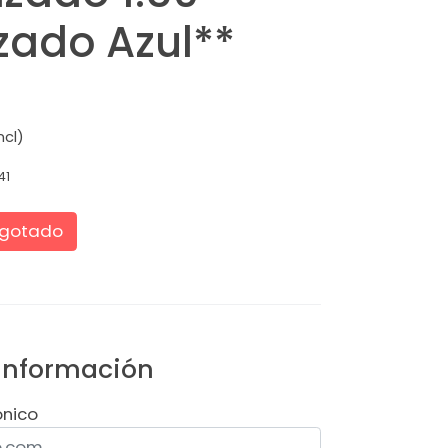
zado Azul**
ncl)
41
gotado
 información
ónico