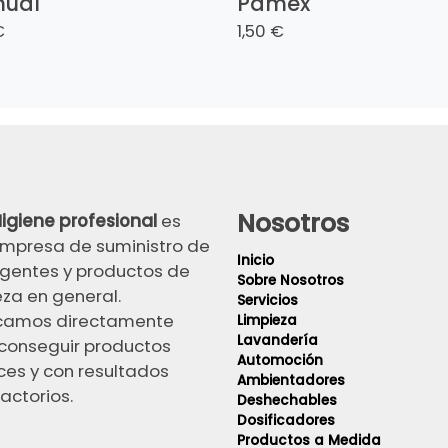
ual
Pamex
€
1,50 €
Nosotros
igiene profesional
es
mpresa de suministro de
Inicio
gentes y productos de
Sobre Nosotros
eza en general.
Servicios
camos directamente
Limpieza
Lavandería
conseguir productos
Automoción
ces y con resultados
Ambientadores
actorios.
Deshechables
Dosificadores
Productos a Medida