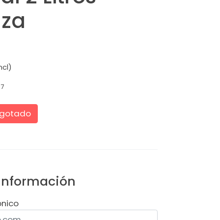
nza
ncl)
17
gotado
 información
ónico