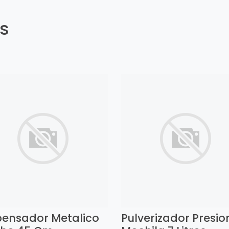
es
pensador Metalico
Pulverizador Presio