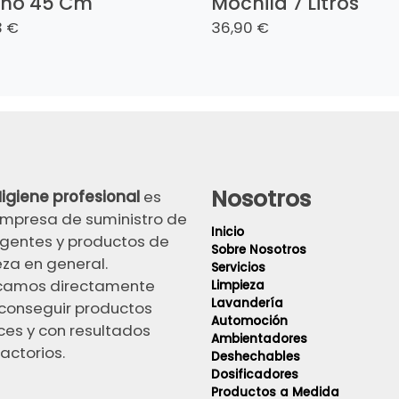
ho 45 Cm
Mochila 7 Litros
3 €
36,90 €
Nosotros
igiene profesional
es
mpresa de suministro de
Inicio
gentes y productos de
Sobre Nosotros
eza en general.
Servicios
camos directamente
Limpieza
Lavandería
conseguir productos
Automoción
ces y con resultados
Ambientadores
actorios.
Deshechables
Dosificadores
Productos a Medida