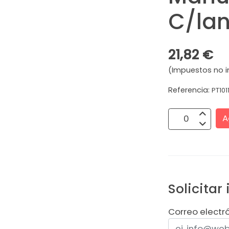
C/la
21,82 €
(Impuestos no i
Referencia:
PT101
A
Solicitar
Correo electr