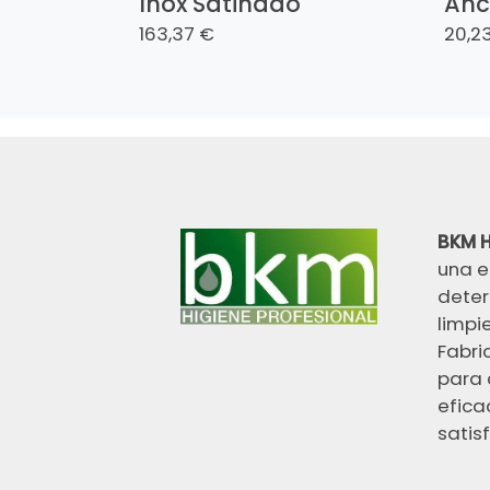
Inox Satinado
Anc
163,37 €
20,2
BKM H
una e
deter
limpi
Fabri
para 
efica
satisf