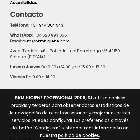
Accesibilidad
Contacto
Teléfono:
+34 944 804 543
WhatsApp:
+34 620 893 066
Email:
bkm@bkmhigiene.com
Avda. Txorierri, 46 - Pol. Industrial Berreteaga M5 48150
Sondika (BIZKAIA)
Lunes a Jueves
De 9:00 a 14:00 y de 15:00 a 18:30
Viernes
De 9:00 a 14:00
BKM HIGIENE PROFESIONAL 2006, S.L.
utiliza cookies
propias y terceros para obtener datos estadísticos de
la navegación de nuestros usuarios y mejorar nuestros
Aviso legal
servicios. Puedes configurar tus preferencias a través
Política de cookies
del botón “Configurar” o obtener más información en
Gestión de cookies
nuestra
política de cookies
.
Política de privacidad