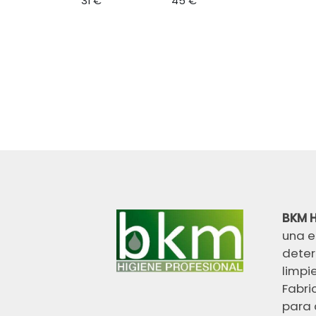
31 €
45 €
BKM H
una e
deter
limpi
Fabri
para 